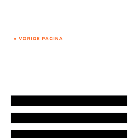
- - Dichten is denken. Of twijfelen aan datgene
wat je altijd gedacht hebt. In die zin is...
« VORIGE PAGINA
Jaarrekening 2025 en begroting 2026
Jaarverslag 2025
Jaarrekening 2024 en begroting 2025