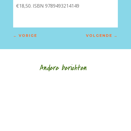
€18,50. ISBN 9789493214149
←
VORIGE
VOLGENDE
→
Andere berichten
Hoe een ziek lichaam zich verhoudt tot een zieke
wereld door Eric van Loo - - (*Red. Naar