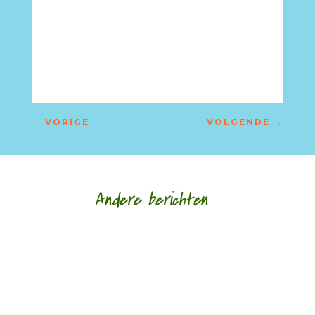
←
VORIGE
VOLGENDE
→
Andere berichten
‘Schrijven is mijn leeflijn zeg ik altijd maar.’ door
Alja Spaan Jacobus Bos (1943) debuteerde in
1969 met de verhalenbundel...