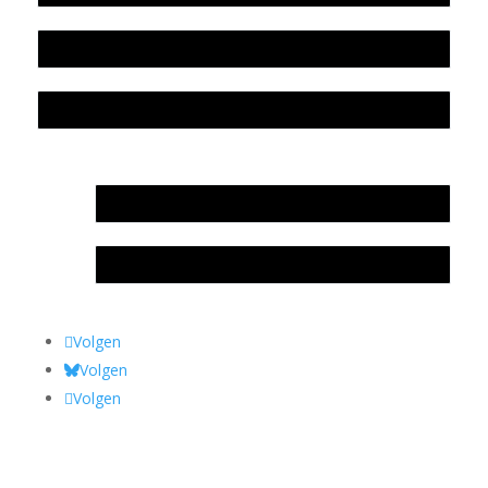
Colofon
Privacyverklaring Stichting Literatuursite Meander
In memoriam Rob de Vos
Rob de Vos – prijs
Volgen
Volgen
Volgen