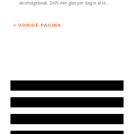
alcoholgebruik. Zelfs één glas per dag is al te...
« VORIGE PAGINA
Jaarrekening 2025 en begroting 2026
Jaarverslag 2025
Jaarrekening 2024 en begroting 2025