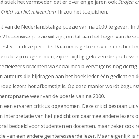
distiek het vermoeden dat er over enige jaren ook
Strofen e
Critici van het millennium
. Ik zou het toejuichen.
ht van de Nederlandstalige poëzie van na 2000 te geven. In 
e 21e-eeuwse poëzie wil zijn, omdat aan het begin van dez
weest voor deze periode. Daarom is gekozen voor een heel 
ten die zijn opgenomen, zijn er vijftig gekozen die profess
zielezers brachten via social media vervolgens nog dertig 
 auteurs die bijdragen aan het boek ieder één gedicht en de 
groep lezers het afkomstig is. Op deze manier wordt begun
omentopname weer van de poëzie van na 2000.
 een ervaren criticus opgenomen. Deze critici bestaan uit v
gen interpretatie van het gedicht om daarmee andere lezers
oral bedoeld voor studenten en docenten, maar zeker ook r
e van een andere geïnteresseerde lezer. Maar eigenlijk is