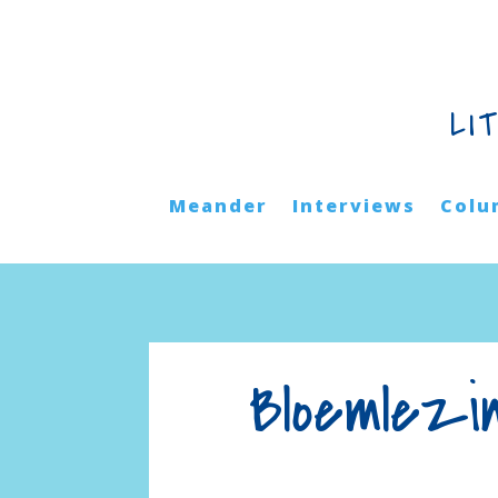
LI
Meander
Interviews
Colu
Bloemlezi