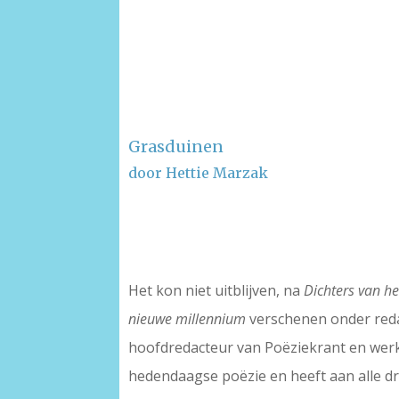
Grasduinen
door Hettie Marzak
–
–
Het kon niet uitblijven, na
Dichters van h
nieuwe millennium
verschenen onder redac
hoofdredacteur van Poëziekrant en we
hedendaagse poëzie en heeft aan alle dr