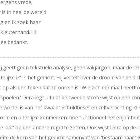
 nergens vrede,
 is in heel de wereld
ng en ik zoek haar
kleuterhand. Hij
nee bedankt.
ij geeft geen tekstuele analyse, geen vakjargon, maar de le
lijke ik’ in het gedicht. Hij vertelt over de droom van de dic
t op als een teken dat ze onrein is: ‘Wie zich eenmaal heef
poelen.’ Dera legt uit dat de tweede strofe wijst op een con
de wortel is van het kwaad.’ Schuldbesef en zelfverachting kli
 vorm en uiterlijke kenmerken: hoe functioneel het enjambem
te laat’ op een andere regel te zetten. Ook wijst Dera op de 
te de kern van het gedicht samenvat: van ‘bestaan’ naar ‘kwaa