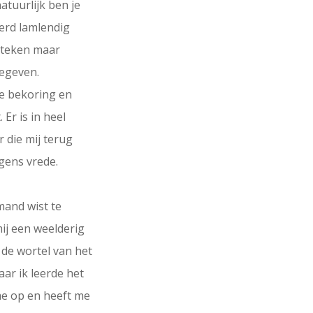
natuurlijk ben je
werd lamlendig
 teken maar
gegeven.
 de bekoring en
 Er is in heel
 die mij terug
rgens vrede.
mand wist te
ij een weelderig
s de wortel van het
aar ik leerde het
 me op en heeft me