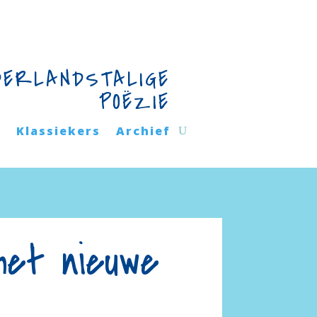
DERLANDSTALIGE
POËZIE
n
Klassiekers
Archief
het nieuwe