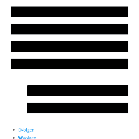
Werkwijze en medewerkers
Beleidsplan
Colofon
Privacyverklaring Stichting Literatuursite Meander
In memoriam Rob de Vos
Rob de Vos – prijs
Volgen
Volgen