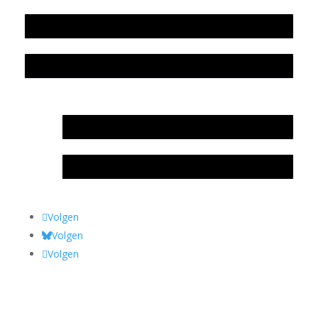
Colofon
Privacyverklaring Stichting Literatuursite Meander
In memoriam Rob de Vos
Rob de Vos – prijs
Volgen
Volgen
Volgen