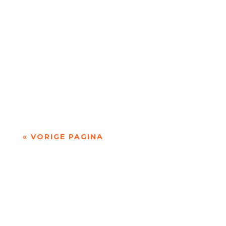
Niets is meer dan niets door Marc Bruynseraede
- - Dichten is denken. Of twijfelen aan datgene
wat je altijd gedacht hebt. In die zin is...
« VORIGE PAGINA