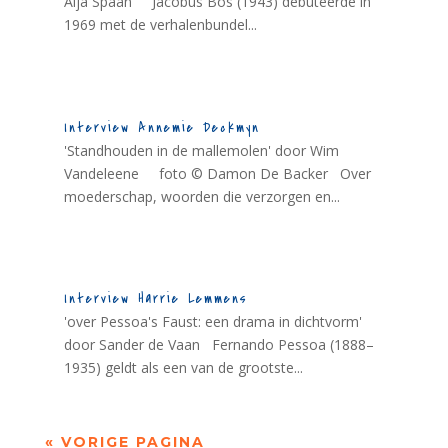
Alja Spaan Jacobus Bos (1943) debuteerde in
1969 met de verhalenbundel...
Interview Annemie Deckmyn
'Standhouden in de mallemolen' door Wim
Vandeleene foto © Damon De Backer Over
moederschap, woorden die verzorgen en...
Interview Harrie Lemmens
'over Pessoa's Faust: een drama in dichtvorm'
door Sander de Vaan Fernando Pessoa (1888–
1935) geldt als een van de grootste...
« VORIGE PAGINA