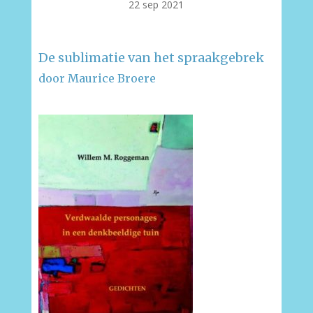
22 sep 2021
De sublimatie van het spraakgebrek
door Maurice Broere
–