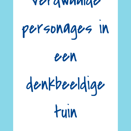
Verdwaalde
personages in
een
denkbeeldige
tuin