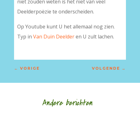
niet zouden weten is het niet van veel
Deelderpoëzie te onderscheiden.
Op Youtube kunt U het allemaal nog zien.
Typ in
Van Duin Deelder
en U zult lachen.
←
VORIGE
VOLGENDE
→
Andere berichten
door Hans Franse Een van mijn oudste