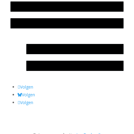
Colofon
Privacyverklaring Stichting Literatuursite Meander
In memoriam Rob de Vos
Rob de Vos – prijs
Volgen
Volgen
Volgen