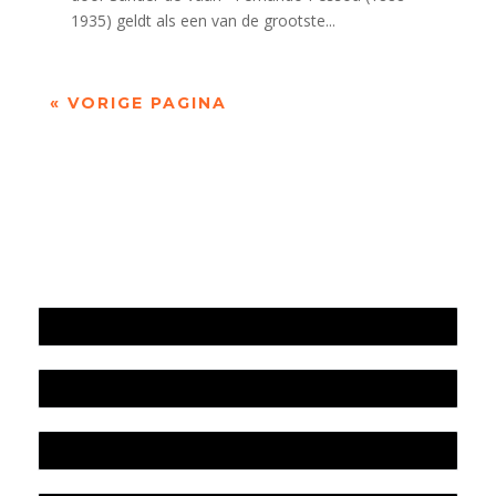
1935) geldt als een van de grootste...
« VORIGE PAGINA
Jaarrekening 2025 en begroting 2026
Jaarverslag 2025
Jaarrekening 2024 en begroting 2025