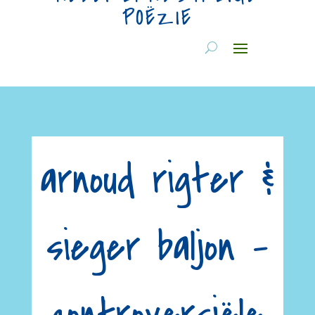
POËZIE
arnoud rigter &
sieger baljon –