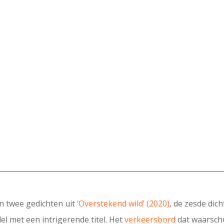
an twee gedichten uit
‘Overstekend wild’ (2020)
, de zesde di
l met een intrigerende titel. Het
verkeersbord
dat waarsch