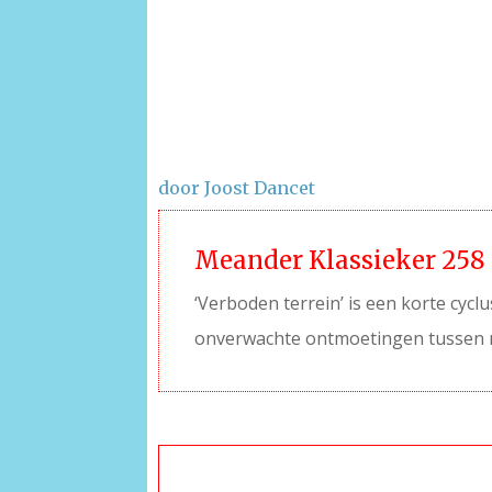
door Joost Dancet
Meander Klassieker 258
‘Verboden terrein’ is een korte cy
onverwachte ontmoetingen tussen men