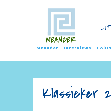
LI
Meander
Interviews
Colu
Klassieker 