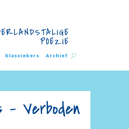
DERLANDSTALIGE
POËZIE
Klassiekers
Archief
s – Verboden