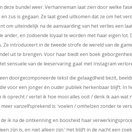
n deze bundel weer. Verhanneman laat zien door welke fasen 
er en zus is gegaan. Ze laat goed uitkomen dat ze om het ve
nt om uiteindelijk na de aanvaarding van het verlies een la
 de ander, en zodoende loyaal te worden met haar eigen lot. 
s. Ze introduceert in de tweede strofe de wereld van de ga
undel uit te brengen. Voor haar biedt een boek geborgenhei
et sensuele van de leeservaring gaat met Instagram verlor
s een doorgecomponeerde tekst die gelaagdheid bezit, beeldr
 die voor een jonger én ouder publiek herkenbaar blijft. In he
ach ik oprecht / vertel ik hoe mooi alles ooit / denk ik aan wat 
eer vanzelfsprekend is: ‘voelen / omhelzen zonder te versti
zet de ik na de ontkenning en boosheid haar verwerkingsproces
lleen zijn is, en niet alleen zijn.’ Het blijft in de nacht een z