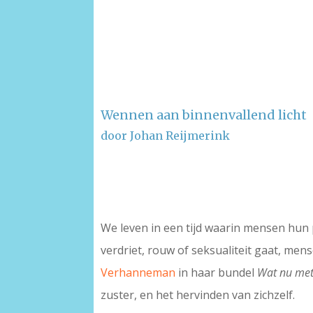
Wennen aan binnenvallend licht
door Johan Reijmerink
–
–
We leven in een tijd waarin mensen hun 
verdriet, rouw of seksualiteit gaat, me
Verhanneman
in haar bundel
Wat nu met 
zuster, en het hervinden van zichzelf.