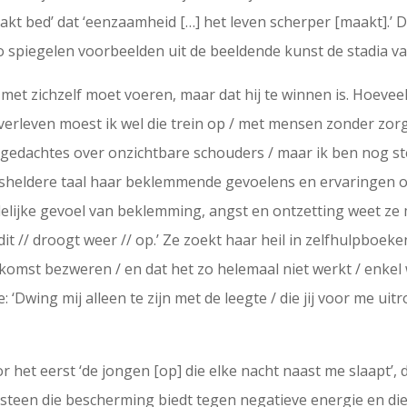
aakt bed’ dat ‘eenzaamheid […] het leven scherper [maakt].’
Zo spiegelen voorbeelden uit de beeldende kunst de stadia v
met zichzelf moet voeren, maar dat hij te winnen is. Hoeveel 
 overleven moest ik wel die trein op / met mensen zonder zor
t ‘gedachtes over onzichtbare schouders / maar ik ben nog 
sheldere taal haar beklemmende gevoelens en ervaringen ov
ldelijke gevoel van beklemming, angst en ontzetting weet 
dit // droogt weer // op.’ Ze zoekt haar heil in zelfhulpboeke
komst bezweren / en dat het zo helemaal niet werkt / enkel we
 ‘Dwing mij alleen te zijn met de leegte / die jij voor me uitr
 het eerst ‘de jongen [op] die elke nacht naast me slaapt’, d
edelsteen die bescherming biedt tegen negatieve energie en die