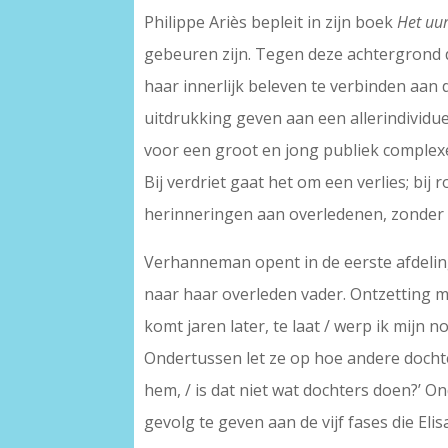
Philippe Ariès bepleit in zijn boek
Het uu
gebeuren zijn. Tegen deze achtergrond di
haar innerlijk beleven te verbinden aan
uitdrukking geven aan een allerindividu
voor een groot en jong publiek complexe 
Bij verdriet gaat het om een verlies; bi
herinneringen aan overledenen, zonder d
Verhanneman opent in de eerste afdeling ‘
naar haar overleden vader. Ontzetting ma
komt jaren later, te laat / werp ik mijn n
Ondertussen let ze op hoe andere dochter
hem, / is dat niet wat dochters doen?’ 
gevolg te geven aan de vijf fases die El