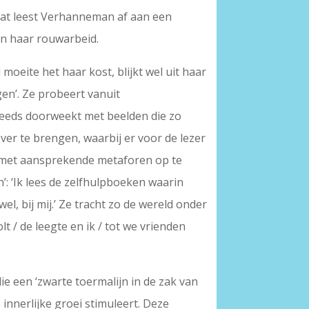
 Dat leest Verhanneman af aan een
an haar rouwarbeid.
moeite het haar kost, blijkt wel uit haar
gen’. Ze probeert vanuit
steeds doorweekt met beelden die zo
er te brengen, waarbij er voor de lezer
ze met aansprekende metaforen op te
n’: ‘Ik lees de zelfhulpboeken waarin
l, bij mij.’ Ze tracht zo de wereld onder
olt / de leegte en ik / tot we vrienden
ie een ‘zwarte toermalijn in de zak van
 innerlijke groei stimuleert. Deze