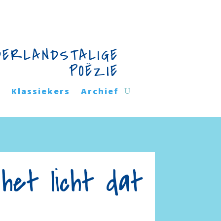
DERLANDSTALIGE
POËZIE
n
Klassiekers
Archief
het licht dat