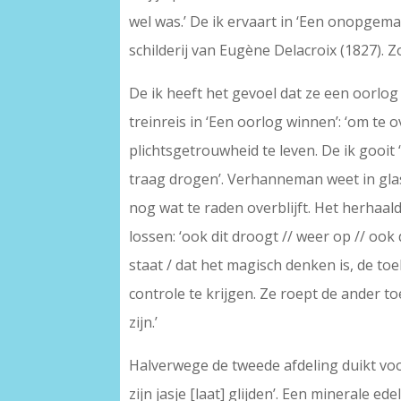
wel was.’ De ik ervaart in ‘Een onopgem
schilderij van Eugène Delacroix (1827). 
De ik heeft het gevoel dat ze een oorlog 
treinreis in ‘Een oorlog winnen’: ‘om te
plichtsgetrouwheid te leven. De ik gooi
traag drogen’. Verhanneman weet in gla
nog wat te raden overblijft. Het herhaa
lossen: ‘ook dit droogt // weer op // ook 
staat / dat het magisch denken is, de toe
controle te krijgen. Ze roept de ander toe:
zijn.’
Halverwege de tweede afdeling duikt voor
zijn jasje [laat] glijden’. Een minerale 