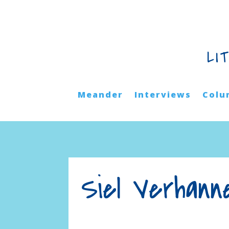
LI
Meander
Interviews
Colu
Siel Verhann