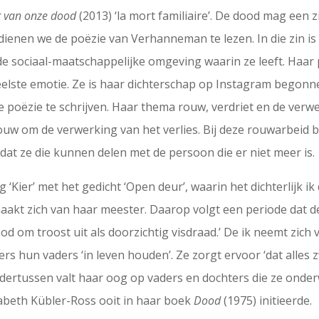
r van onze dood
(2013) ‘la mort familiaire’. De dood mag een 
enen we de poëzie van Verhanneman te lezen. In die zin is zi
 de sociaal-maatschappelijke omgeving waarin ze leeft. Haar
eelste emotie. Ze is haar dichterschap op Instagram begon
poëzie te schrijven. Haar thema rouw, verdriet en de verwer
j rouw om de verwerking van het verlies. Bij deze rouwarbeid
at ze die kunnen delen met de persoon die er niet meer is.
Kier’ met het gedicht ‘Open deur’, waarin het dichterlijk ik
akt zich van haar meester. Daarop volgt een periode dat de i
ood om troost uit als doorzichtig visdraad.’ De ik neemt zich vo
s hun vaders ‘in leven houden’. Ze zorgt ervoor ‘dat alles z
Ondertussen valt haar oog op vaders en dochters die ze onde
isabeth Kübler-Ross ooit in haar boek
Dood
(1975) initieerde.