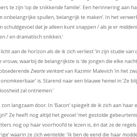
oers te zijn ‘op de snikkende familie’. Een herinnering aan 
 om onbelangrijke spullen, belangrijk te maken’. In het verw
schuldgevoel dat je alleen kunt snappen / als je er middeni
n / en dramatisch snikken.’
 licht aan de horizon als de ik zich verliest ‘in zijn studie 
 vrouw, waarbij de belangrijkste is ‘de jongen die elke nacht
et obsederende
Zwarte vierkant
van Kazimir Malevich ‘in het zw
onomkeerbaar’ is. Starend naar een blauwe hemel in ‘Ze blij
eloosheid zal ontnemen.’
 zon langzaam door. In ‘Bacon’ spiegelt de ik zich aan haar 
ijn?’ Ze heeft nog altijd het gevoel ‘met gestolde gebeurteni
etters nog op haar voorhoofd te lezen is, én dat ze de regel
e’ waarin ze zich wentelde: ‘Ik ben de eend die haar modder 