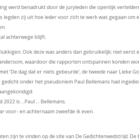
eiking werd benadrukt door de juryleden die openlijk vertel
s legden zij uit hoe ieder voor zich te werk was gegaan om
en.
al achterwege blijft.
lukkigen. Ook deze was anders dan gebruikelijk; niet eerst
andersom, waardoor die rapporten ontspannen konden wor
met ‘De dag dat er niets gebeurde’, de tweede naar Lieke Go
r gedicht onder het pseudoniem Paul Bellemans had ingedie
 aangekondigd:
d 2022 is …Paul … Bellemans.
aar voor- en achternaam zweefde ik even.
en zijn te vinden op de site van De Gedichtenwedstrijd. De 