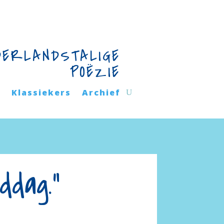
DERLANDSTALIGE
POËZIE
n
Klassiekers
Archief
ddag.”