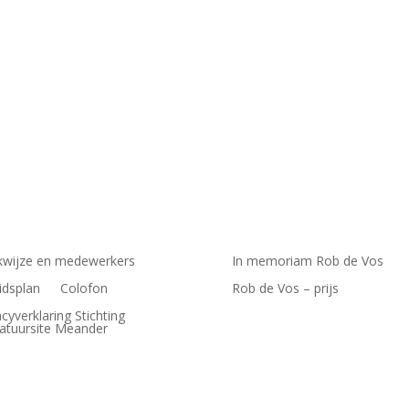
wijze en medewerkers
In memoriam Rob de Vos
idsplan
Colofon
Rob de Vos – prijs
acyverklaring Stichting
ratuursite Meander