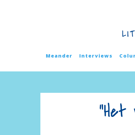
LI
Meander
Interviews
Colu
“Het 