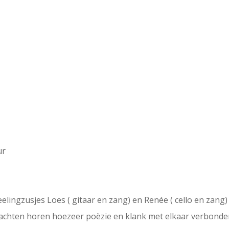
ur
eelingzusjes Loes ( gitaar en zang) en Renée ( cello en zan
achten horen hoezeer poëzie en klank met elkaar verbonden