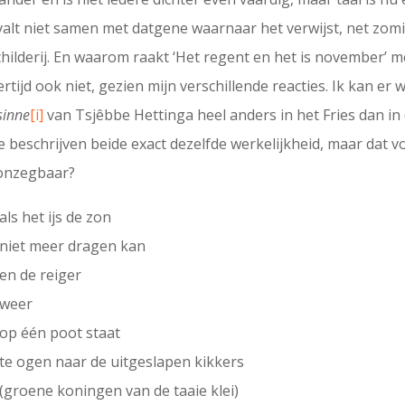
valt niet samen met datgene waarnaar het verwijst, net zomi
schilderij. En waarom raakt ‘Het regent en het is november’ 
tijd ook niet, gezien mijn verschillende reacties. Ik kan er w
 sinne
[i]
van Tsjêbbe Hettinga heel anders in het Fries dan in d
eschrijven beide exact dezelfde werkelijkheid, maar dat voel
 onzegbaar?
als het ijs de zon
niet meer dragen kan
en de reiger
weer
op één poot staat
te ogen naar de uitgeslapen kikkers
(groene koningen van de taaie klei)