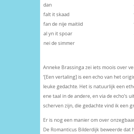
dan
falt it skaad
fan de nije maitiid
al yn it spoar
nei de simmer
Anneke Brassinga zei iets moois over ve
‘[Een vertaling] is een echo van het orig
leuke gedachte. Het is natuurlijk een eth
ene taal in de andere, en via de echo’s ui
scherven zijn, die gedachte vind ik een gr
Er is nog een manier om over onzegbaarh
De Romanticus Bilderdijk beweerde dat hi