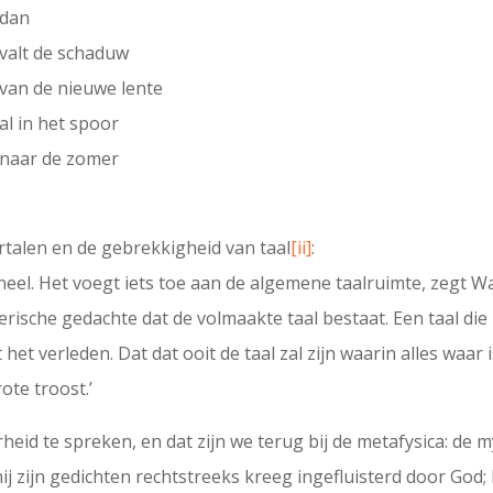
dan
valt de schaduw
van de nieuwe lente
al in het spoor
naar de zomer
rtalen en de gebrekkigheid van taal
[ii]
:
ineel. Het voegt iets toe aan de algemene taalruimte, zegt W
erische gedachte dat de volmaakte taal bestaat. Een taal die
t het verleden. Dat dat ooit de taal zal zijn waarin alles waa
ote troost.’
eid te spreken, en dat zijn we terug bij de metafysica: de 
j zijn gedichten rechtstreeks kreeg ingefluisterd door God; h