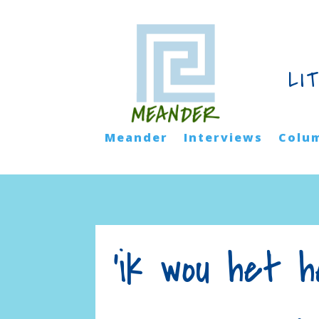
LI
Meander
Interviews
Colu
‘ik wou het 