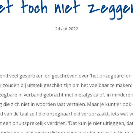
et toch niet zeggen
24 apr 2022
llend veel gesproken en geschreven over ‘het onzegbare’ en 
zouden bij uitstek geschikt zijn om het voelbaar te maken; 
egbare in verband gebracht met metafysica of, in mindere 
ie zich niet in woorden laat vertalen. Maar je kunt er ook 
d van de taal zelf die onzegbaarheid veroorzaakt, iets wat we
 een onuitsprekelijk verdriet’, ‘Dat kun je niet uitleggen, 
ander en is niet iedere dichter even vaardig, maar taal is 