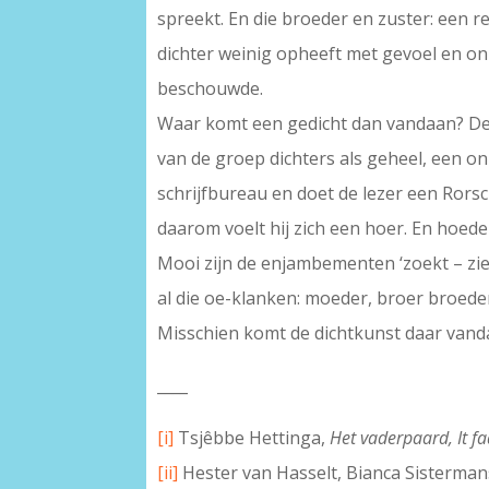
spreekt. En die broeder en zuster: een re
dichter weinig opheeft met gevoel en onz
beschouwde.
Waar komt een gedicht dan vandaan? De ve
van de groep dichters als geheel, een onp
schrijfbureau en doet de lezer een Rorscha
daarom voelt hij zich een hoer. En hoede
Mooi zijn de enjambementen ‘zoekt – ziet
al die oe-klanken: moeder, broer broeder,
Misschien komt de dichtkunst daar vand
____
[i]
Tsjêbbe Hettinga,
Het vaderpaard, It f
[ii]
Hester van Hasselt, Bianca Sisterman