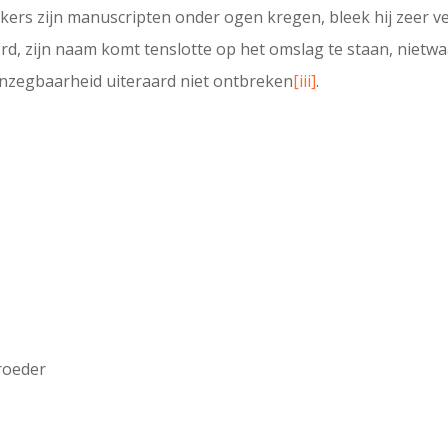
kers zijn manuscripten onder ogen kregen, bleek hij zeer v
oord, zijn naam komt tenslotte op het omslag te staan, niet
nzegbaarheid uiteraard niet ontbreken
[iii]
.
roeder