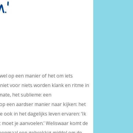
.’
wel op een manier of het om iets
niet voor niets worden klank en ritme in
mate, het sublieme: een
op een aardser manier naar kijken: het
 ook in het dagelijks leven ervaren: ‘Ik
dat moet je aanvoelen.’ Weliswaar komt de
nu eenmaal een gebrekkig middel om de