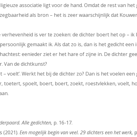
ligieuze associatie ligt voor de hand. Omdat de rest van het g
egbaarheid als bron – het is zeer waarschijnlijk dat Kouwen
rhevenheid is ver te zoeken: de dichter boert het op – ik le
ersoonlijk gemaakt ik. Als dat zo is, dan is het gedicht een 
chtest: eenieder ziet er het hare of zijne in. De dichter geef
r. Van de dichtkunst?
 – voelt’. Werkt het bij de dichter zo? Dan is het voelen ee
 toetert, spoelt, boert, boert, zoekt, roestvlekken, voelt, 
aan.
aderpaard. Alle gedichten,
p. 16-17.
s (2021).
Een mogelijk begin van veel. 29 dichters een het werk,
p