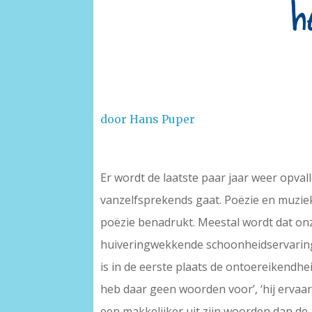
h
door Hans Puper
Er wordt de laatste paar jaar weer opva
vanzelfsprekends gaat. Poëzie en muziek 
poëzie benadrukt. Meestal wordt dat onz
huiveringwekkende schoonheidservaring d
is in de eerste plaats de ontoereikendhei
heb daar geen woorden voor’, ‘hij ervaart
een makkelijker uit zijn woorden dan de 