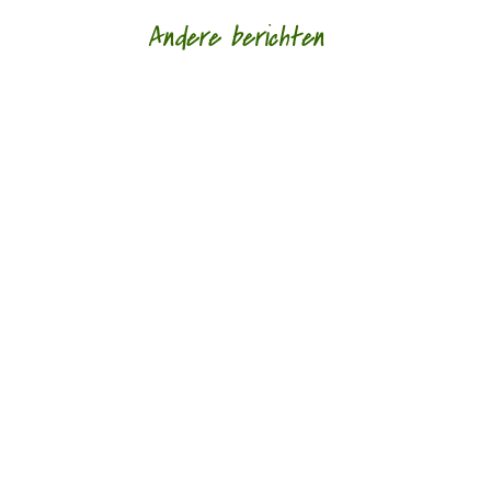
Andere berichten
Nele Bruynooghe speelt een zacht brutaal spel
met literatuur. Ze kijkt met ogen die schrijven en
legt wat ze schrijft als speelgoed in de...
Monique Leferink op Reinink was jarenlang
werkzaam als psychotherapeut, nu vooral als
docent, supervisor en bestuurslid van haar...