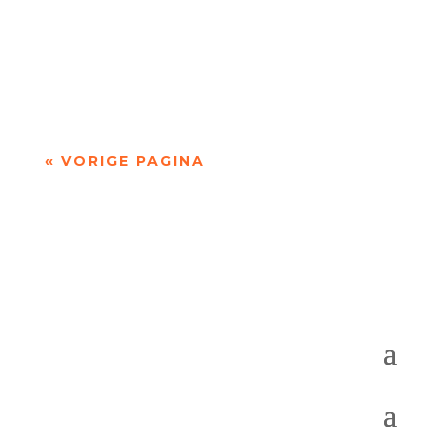
Jet Sterkman (2001) is campusdichter van de
Radboud Universiteit. Haar poëzie gaat onder
andere over engelen, autisme, dode...
« VORIGE PAGINA