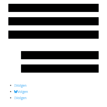
Beleidsplan
Colofon
Privacyverklaring Stichting Literatuursite Meander
In memoriam Rob de Vos
Rob de Vos – prijs
Volgen
Volgen
Volgen