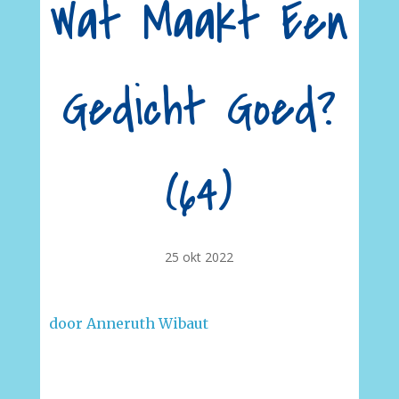
Wat Maakt Een
Gedicht Goed?
(64)
25 okt 2022
door Anneruth Wibaut
–