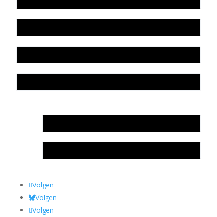
Werkwijze en medewerkers
Beleidsplan
Colofon
Privacyverklaring Stichting Literatuursite Meander
In memoriam Rob de Vos
Rob de Vos – prijs
Volgen
Volgen
Volgen