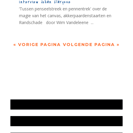
Interview Johan Clarysse
‘Tussen penseelstreek en pennentrek' over de
magie van het canvas, akkerpaardenstaarten en
Randschade door Wim Vandeleene ...
« VORIGE PAGINA
VOLGENDE PAGINA »
Jaarrekening 2025 en begroting 2026
Jaarverslag 2025