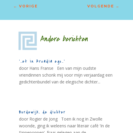
←
VORIGE
VOLGENDE
→
Andere berichten
‘…et in Arcadia ego…’
door Hans Franse Een van mijn oudste
vriendinnen schonk mij voor mijn verjaardag een
gedichtenbundel van de elegische dichter...
Bordewijk, de dichter
door Rogier de Jong Toen ik nog in Zwolle
woonde, ging ik weleens naar literair café ‘In de
Sinnepoppen’, fraai gelegen aan de...