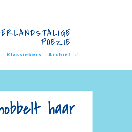
DERLANDSTALIGE
POËZIE
n
Klassiekers
Archief
hobbelt haar