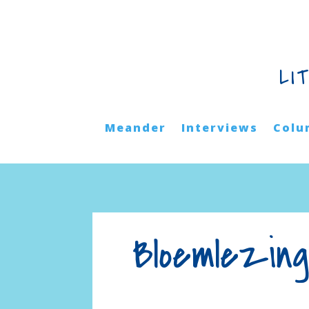
LI
Meander
Interviews
Colu
Bloemlezing