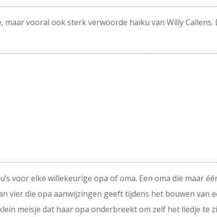
 maar vooral ook sterk verwoorde haiku van Willy Callens. De
ku’s voor elke willekeurige opa of oma. Een oma die maar éé
an vier die opa aanwijzingen geeft tijdens het bouwen van ee
ein meisje dat haar opa onderbreekt om zelf het liedje te zin