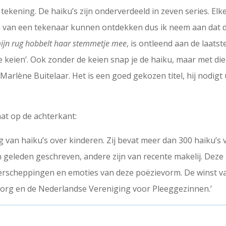
 tekening. De haiku’s zijn onderverdeeld in zeven series. El
am van een tekenaar kunnen ontdekken dus ik neem aan dat d
ijn rug hobbelt haar stemmetje mee
, is ontleend aan de laatst
e keien’. Ook zonder de keien snap je de haiku, maar met die 
arlène Buitelaar. Het is een goed gekozen titel, hij nodigt 
aat op de achterkant:
g van haiku’s over kinderen. Zij bevat meer dan 300 haiku’s
geleden geschreven, andere zijn van recente makelij. Deze b
feerscheppingen en emoties van deze poëzievorm. De winst 
org en de Nederlandse Vereniging voor Pleeggezinnen.’