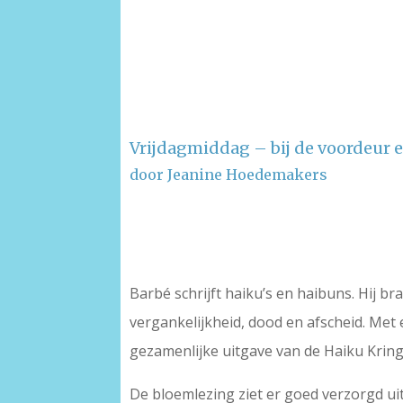
Vrijdagmiddag – bij de voordeur e
door Jeanine Hoedemakers
–
–
Barbé schrijft haiku’s en haibuns. Hij b
vergankelijkheid, dood en afscheid. Met
gezamenlijke uitgave van de Haiku Krin
De bloemlezing ziet er goed verzorgd uit