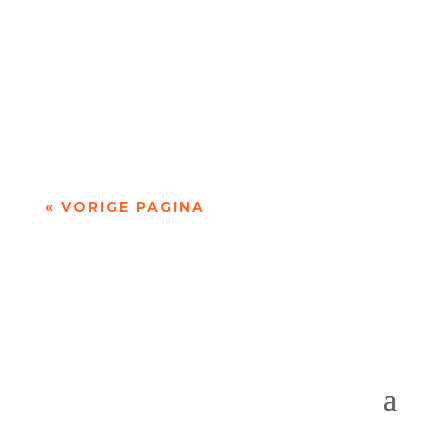
Niets is meer dan niets door Marc Bruynseraede
- - Dichten is denken. Of twijfelen aan datgene
wat je altijd gedacht hebt. In die zin is...
« VORIGE PAGINA