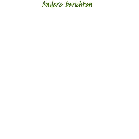
Andere berichten
Gedichten als een slag in het gezicht door Marc
Bruynseraede - - De Luikse, Belgisch-Congolese
spoken word dichteres des vaderlands...
‘Witte beren op huilend ijs’ door Paul Roelofsen -
- Tsafrira Levy ( 1951) werd in Israël geboren en
groeide op in een kibboets waar...