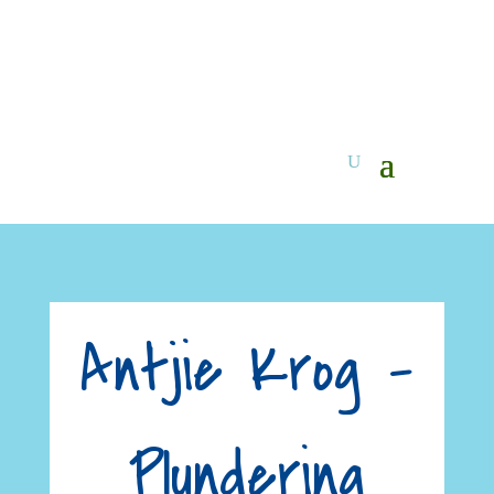
Antjie Krog –
Plundering