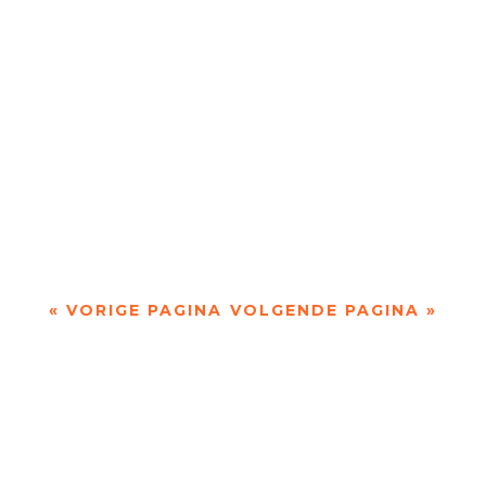
Stilstaand water door Peter Vermaat - - In haar
derde bundel Duizend versies klaar water kijkt –
volgens de uitgever – Dorien de Vylder...
« VORIGE PAGINA
VOLGENDE PAGINA »