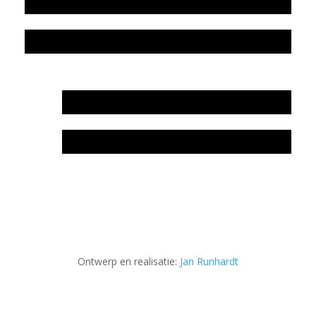
Colofon
Privacyverklaring Stichting Literatuursite Meander
In memoriam Rob de Vos
Rob de Vos – prijs
Ontwerp en realisatie:
Jan Runhardt