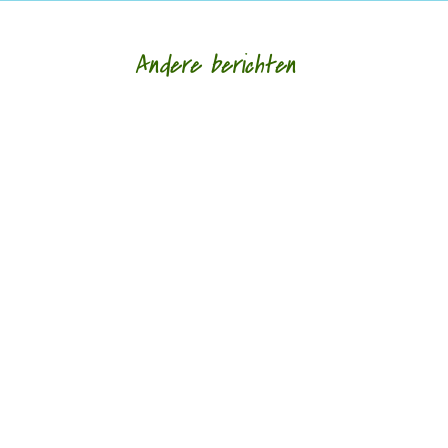
Andere berichten
Hoe een ziek lichaam zich verhoudt tot een zieke
wereld door Eric van Loo - - (*Red. Naar
aanleiding van het overlijden van Lieke
Marsman....