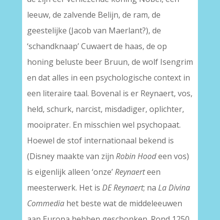
leeuw, de zalvende Belijn, de ram, de
geestelijke (Jacob van Maerlant?), de
‘schandknaap’ Cuwaert de haas, de op
honing beluste beer Bruun, de wolf Isengrim
en dat alles in een psychologische context in
een literaire taal. Bovenal is er Reynaert, vos,
held, schurk, narcist, misdadiger, oplichter,
mooiprater. En misschien wel psychopaat.
Hoewel de stof internationaal bekend is
(Disney maakte van zijn
Robin Hood
een vos)
is eigenlijk alleen ‘onze’
Reynaert
een
meesterwerk. Het is
DE Reynaert
; na
La Divina
Commedia
het beste wat de middeleeuwen
aan Europa hebben geschonken. Rond 1250