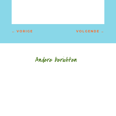
←
VORIGE
VOLGENDE
→
Andere berichten
‘Schrijven is mijn leeflijn zeg ik altijd maar.’ door
Alja Spaan Jacobus Bos (1943) debuteerde in
1969 met de verhalenbundel...