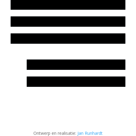
Beleidsplan
Colofon
Privacyverklaring Stichting Literatuursite Meander
In memoriam Rob de Vos
Rob de Vos – prijs
Ontwerp en realisatie:
Jan Runhardt