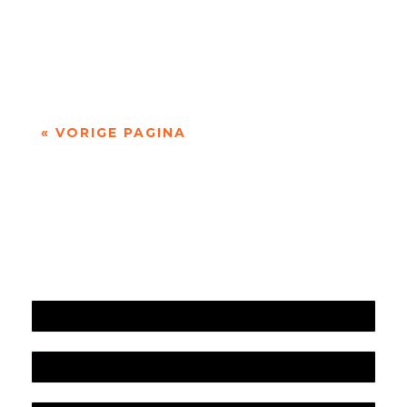
'over Pessoa's Faust: een drama in dichtvorm'
door Sander de Vaan Fernando Pessoa (1888–
1935) geldt als een van de grootste...
« VORIGE PAGINA
Jaarrekening 2025 en begroting 2026
Jaarverslag 2025