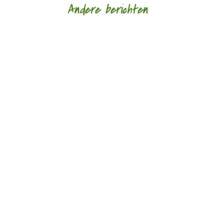
Andere berichten
‘Schrijven is mijn leeflijn zeg ik altijd maar.’ door
Alja Spaan Jacobus Bos (1943) debuteerde in
1969 met de verhalenbundel...
'Standhouden in de mallemolen' door Wim
Vandeleene foto © Damon De Backer Over
moederschap, woorden die verzorgen en...