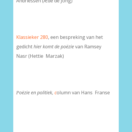
Andriessen (Æde de Jong)
Klassieker 280
, een bespreking van het
gedicht
hier komt de poëzie
van Ramsey
Nasr (Hettie Marzak)
oëzie
en politiek,
c
olumn van Hans Franse
P