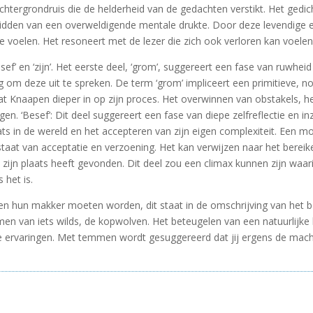
htergrondruis die de helderheid van de gedachten verstikt. Het gedic
idden van een overweldigende mentale drukte. Door deze levendige en
r te voelen. Het resoneert met de lezer die zich ook verloren kan voel
besef’ en ‘zijn’. Het eerste deel, ‘grom’, suggereert een fase van ruwhei
ng om deze uit te spreken. De term ‘grom’ impliceert een primitieve, n
el gaat Knaapen dieper in op zijn proces. Het overwinnen van obstakels
n. ‘Besef’: Dit deel suggereert een fase van diepe zelfreflectie en inzich
laats in de wereld en het accepteren van zijn eigen complexiteit. Een m
 staat van acceptatie en verzoening. Het kan verwijzen naar het bereik
en zijn plaats heeft gevonden. Dit deel zou een climax kunnen zijn w
 het is.
un makker moeten worden, dit staat in de omschrijving van het boe
 van iets wilds, de kopwolven. Het beteugelen van een natuurlijke kra
 de ervaringen. Met temmen wordt gesuggereerd dat jij ergens de mac