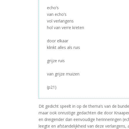
–
echo’s
van echo’s
vol verlangens
hol van verre kreten
–
door elkaar
klinkt alles als ruis
–
grijze ruis
–
van grijze muizen
–
(p21)
Dit gedicht speelt in op de thema’s van de bund
maar ook onrustige gedachten die door Knaapen 
en dreigender dan eenvoudige herinneringen (ech
leegte en afstandelijkheid van deze verlangens, al