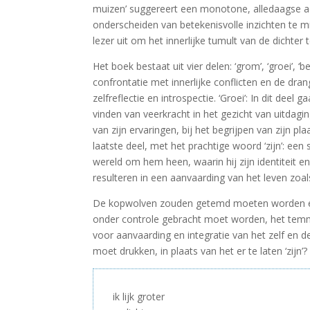
muizen’ suggereert een monotone, alledaagse ac
onderscheiden van betekenisvolle inzichten te m
lezer uit om het innerlijke tumult van de dichte
Het boek bestaat uit vier delen: ‘grom’, ‘groei’, ‘
confrontatie met innerlijke conflicten en de dra
zelfreflectie en introspectie. ‘Groei’: In dit de
vinden van veerkracht in het gezicht van uitdaginge
van zijn ervaringen, bij het begrijpen van zijn p
laatste deel, met het prachtige woord ‘zijn’: een
wereld om hem heen, waarin hij zijn identiteit 
resulteren in een aanvaarding van het leven zoals
De kopwolven zouden getemd moeten worden en h
onder controle gebracht moet worden, het temmen
voor aanvaarding en integratie van het zelf en
moet drukken, in plaats van het er te laten ‘zijn’?
ik lijk groter