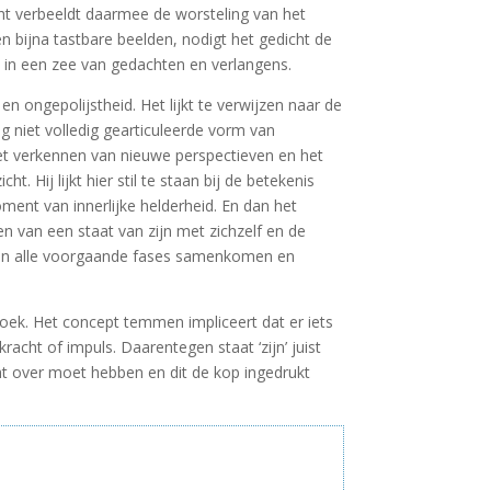
ht verbeeldt daarmee de worsteling van het
 bijna tastbare beelden, nodigt het gedicht de
en in een zee van gedachten en verlangens.
d en ongepolijstheid. Het lijkt te verwijzen naar de
og niet volledig gearticuleerde vorm van
, het verkennen van nieuwe perspectieven en het
t. Hij lijkt hier stil te staan bij de betekenis
oment van innerlijke helderheid. En dan het
en van een staat van zijn met zichzelf en de
aarin alle voorgaande fases samenkomen en
k. Het concept temmen impliceert dat er iets
cht of impuls. Daarentegen staat ‘zijn’ juist
ht over moet hebben en dit de kop ingedrukt