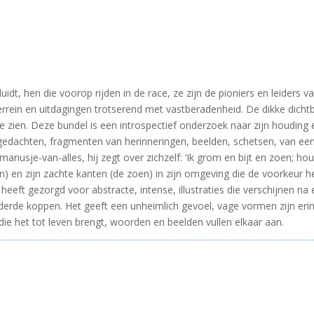
uidt, hen die voorop rijden in de race, ze zijn de pioniers en leiders
rein en uitdagingen trotserend met vastberadenheid. De dikke dich
 zien. Deze bundel is een introspectief onderzoek naar zijn houding en
edachten, fragmenten van herinneringen, beelden, schetsen, van een
, manusje-van-alles, hij zegt over zichzelf: ‘Ik grom en bijt en zoen; h
ten) en zijn zachte kanten (de zoen) in zijn omgeving die de voorkeur 
t gezorgd voor abstracte, intense, illustraties die verschijnen na elk
erde koppen. Het geeft een unheimlich gevoel, vage vormen zijn erin t
e het tot leven brengt, woorden en beelden vullen elkaar aan.