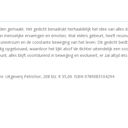
en gemaakt. Het gedicht benadrukt herhaaldelijk het idee van alles d
van menselijke ervaringen en emoties. Wat elders gebeurt, heeft resona
universum en de constante beweging van het leven. Dit gedicht biedt 
g opgebouwd, waardoor het lijkt alsof de dichter uiteindelijk een soor
punt; alles blijft voortdurend in beweging en evolueert, er zal altijd iet
en.
Uitgeverij Petrichor, 208 blz. € 35,00. ISBN 9789083104294