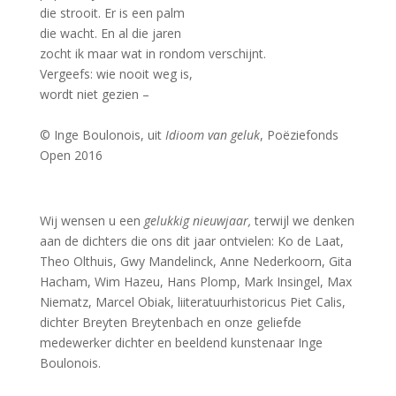
die strooit. Er is een palm
die wacht. En al die jaren
zocht ik maar wat in rondom verschijnt.
Vergeefs: wie nooit weg is,
wordt niet gezien –
–
© Inge Boulonois, uit
Idioom van geluk
, Poëziefonds
Open 2016
Wij wensen u een
gelukkig nieuwjaar,
terwijl we denken
aan de dichters die ons dit jaar ontvielen: Ko de Laat,
Theo Olthuis, Gwy Mandelinck, Anne Nederkoorn, Gita
Hacham, Wim Hazeu, Hans Plomp, Mark Insingel, Max
Niematz, Marcel Obiak, liiteratuurhistoricus Piet Calis,
dichter Breyten Breytenbach en onze geliefde
medewerker dichter en beeldend kunstenaar Inge
Boulonois.