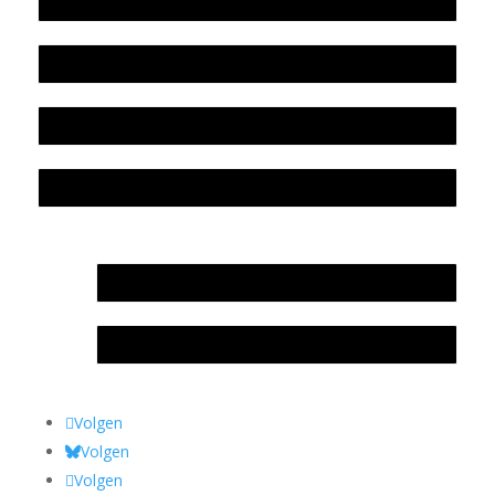
Werkwijze en medewerkers
Beleidsplan
Colofon
Privacyverklaring Stichting Literatuursite Meander
In memoriam Rob de Vos
Rob de Vos – prijs
Volgen
Volgen
Volgen