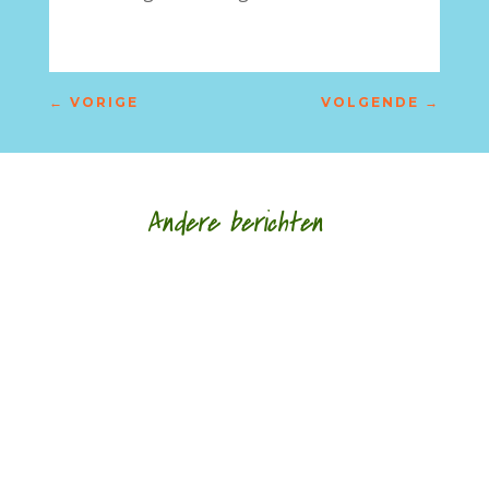
←
VORIGE
VOLGENDE
→
Andere berichten
Gedichten als een slag in het gezicht door Marc
Bruynseraede - - De Luikse, Belgisch-Congolese
spoken word dichteres des vaderlands...