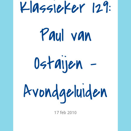
Klassieker 129:
Paul van
Ostaijen –
Avondgeluiden
17 feb 2010