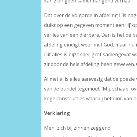
kan zien geen samenhangend verhaal.
Dat over de volgorde in afdeling I ‘is na
duikt op een gegeven moment een ‘jij’ op
verlies van een dierbare. Dan is het de
afdeling eindigt weer met God, maar nu i
Dit alles is bijzonder grof samengevat 
zit door de hele afdeling heen geweven. O
Al met al is alles aanwezig dat de poëz
van de bundel tegemoet: ‘Mij, schaap, ove
kegelconstructies waarbij het eind van h
Verklaring
Men, zich bij zinnen zeggend,