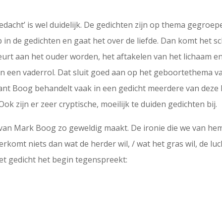
gedacht’ is wel duidelijk. De gedichten zijn op thema gegroep
 in de gedichten en gaat het over de liefde. Dan komt het s
 beurt aan het ouder worden, het aftakelen van het lichaam 
n een vaderrol. Dat sluit goed aan op het geboortethema van
want Boog behandelt vaak in een gedicht meerdere van deze 
ok zijn er zeer cryptische, moeilijk te duiden gedichten bij.
ie van Mark Boog zo geweldig maakt. De ironie die we van he
rkomt niets dan wat de herder wil, / wat het gras wil, de luch
et gedicht het begin tegenspreekt: