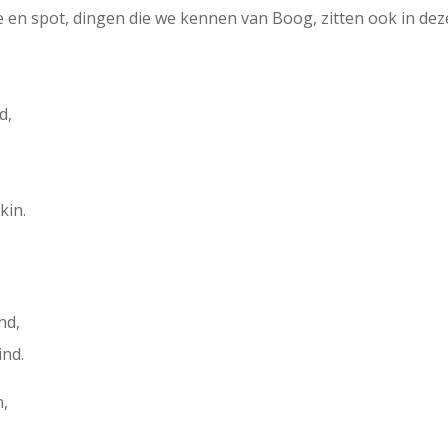
nie en spot, dingen die we kennen van Boog, zitten ook in de
d,
kin.
nd,
ind.
n,