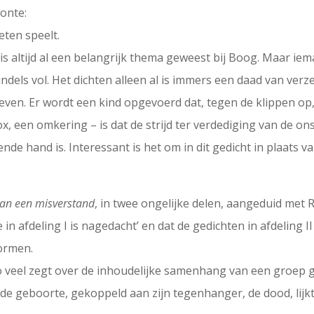
oonte:
eten speelt.
 is altijd al een belangrijk thema geweest bij Boog. Maar ie
bundels vol. Het dichten alleen al is immers een daad van verz
ven. Er wordt een kind opgevoerd dat, tegen de klippen op, ki
ox, een omkering – is dat de strijd ter verdediging van de o
nde hand is. Interessant is het om in dit gedicht in plaats van
van een misverstand
, in twee ongelijke delen, aangeduid met 
 in afdeling I is nagedacht’ en dat de gedichten in afdeling I
vormen.
veel zegt over de inhoudelijke samenhang van een groep gedic
geboorte, gekoppeld aan zijn tegenhanger, de dood, lijkt te