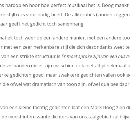
ns hardop en hoor hoe perfect muzikaal het is. Boog maakt h
re stijltrucs voor nodig heeft. De alliteraties (zinnen zeggen
 maar geeft het gedicht toch samenhang.
matiek toch weer op een andere manier, met een andere too
ter met een zeer herkenbare stijl die zich desondanks weet 
 van een strikte structuur is
Er moet sprake zijn van een misv
e verbanden die er zijn misschien ook niet altijd helemaal 
terke gedichten goed, maar zwakkere gedichten vallen ook ee
 die ofwel wat dramatisch van toon zijn, ofwel qua beeldspr
an een kleine tachtig gedichten laat een Mark Boog zien die 
de meest interessante dichters van ons taalgebied zal blijv