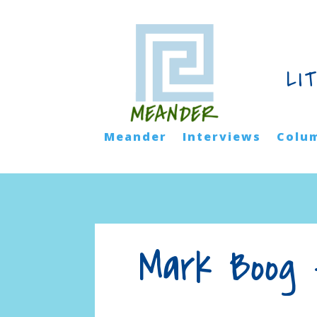
LI
Meander
Interviews
Colu
Mark Boog 