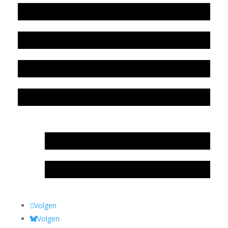
Werkwijze en medewerkers
Beleidsplan
Colofon
Privacyverklaring Stichting Literatuursite Meander
In memoriam Rob de Vos
Rob de Vos – prijs
Volgen
Volgen