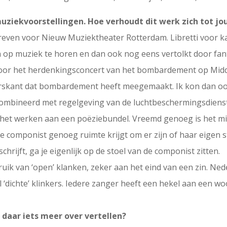
muziekvoorstellingen. Hoe verhoudt dit werk zich tot j
hreven voor Nieuw Muziektheater Rotterdam. Libretti voor ka
en op muziek te horen en dan ook nog eens vertolkt door fa
 voor het herdenkingsconcert van het bombardement op Mid
erskant dat bombardement heeft meegemaakt. Ik kon dan oo
gecombineerd met regelgeving van de luchtbeschermingsdiens
 het werken aan een poëziebundel. Vreemd genoeg is het min
e componist genoeg ruimte krijgt om er zijn of haar eigen st
schrijft, ga je eigenlijk op de stoel van de componist zitten.
ruik van ‘open’ klanken, zeker aan het eind van een zin. Ned
 ‘dichte’ klinkers. Iedere zanger heeft een hekel aan een woo
e daar iets meer over vertellen?