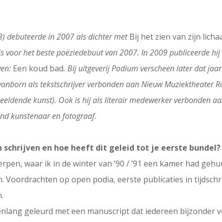
63) debuteerde in 2007 als dichter met
Bij het zien van zijn lich
s voor het beste poëziedebuut van 2007. In 2009 publiceerde hij
wen:
Een koud bad
. Bij uitgeverij Podium verscheen later dat ja
Swanborn als tekstschrijver verbonden aan Nieuw Muziektheater Ro
n beeldende kunst). Ook is hij als literair medewerker verbonden a
end kunstenaar en fotograaf.
schrijven en hoe heeft dit geleid tot je eerste bundel?
erpen, waar ik in de winter van ’90 / ’91 een kamer had geh
 Voordrachten op open podia, eerste publicaties in tijdschr
.
arenlang geleurd met een manuscript dat iedereen bijzonder 