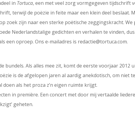
ndeel in
Tortuca
, een met veel zorg vormgegeven tijdschrift 
rift, terwijl de poëzie in feite maar een klein deel beslaat. 
 op zoek zijn naar een sterke poëtische zeggingskracht. We 
 goede Nederlandstalige gedichten en verhalen te vinden, d
als een oproep. Ons e-mailadres is redactie@tortuca.com.
 bundels. Als alles mee zit, komt de eerste voorjaar 2012 u
oëzie is de afgelopen jaren al aardig anekdotisch, om niet t
 doen als het proza z’n eigen ruimte krijgt.
ecten in première. Een concert met door mij vertaalde liede
kzigt’ geheten.