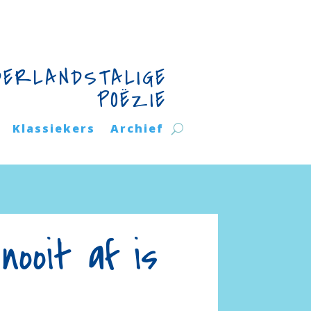
DERLANDSTALIGE
POËZIE
Klassiekers
Archief
nooit af is