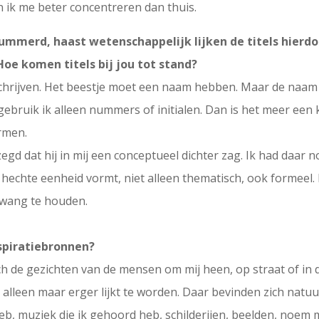
an ik me beter concentreren dan thuis.
ummerd, haast wetenschappelijk lijken de titels hierdo
e komen titels bij jou tot stand?
el schrijven. Het beestje moet een naam hebben. Maar de naa
ebruik ik alleen nummers of initialen. Dan is het meer een 
rmen.
d dat hij in mij een conceptueel dichter zag. Ik had daar noo
en hechte eenheid vormt, niet alleen thematisch, ook formeel. D
dwang te houden.
nspiratiebronnen?
toch de gezichten van de mensen om mij heen, op straat of i
 alleen maar erger lijkt te worden. Daar bevinden zich natuur
b, muziek die ik gehoord heb, schilderijen, beelden, noem