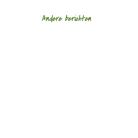
Andere berichten
‘Schrijven is mijn leeflijn zeg ik altijd maar.’ door
Alja Spaan Jacobus Bos (1943) debuteerde in
1969 met de verhalenbundel...
'Standhouden in de mallemolen' door Wim
Vandeleene foto © Damon De Backer Over
moederschap, woorden die verzorgen en...