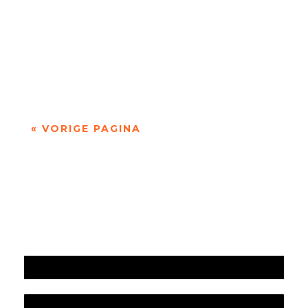
'over Pessoa's Faust: een drama in dichtvorm'
door Sander de Vaan Fernando Pessoa (1888–
1935) geldt als een van de grootste...
« VORIGE PAGINA
Jaarrekening 2025 en begroting 2026
Jaarverslag 2025