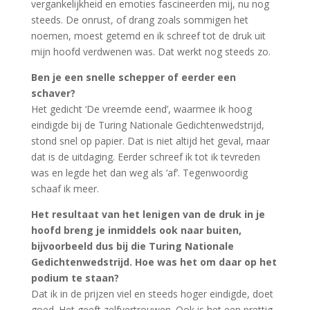
vergankelijkheid en emoties fascineerden mij, nu nog
steeds. De onrust, of drang zoals sommigen het
noemen, moest getemd en ik schreef tot de druk uit
mijn hoofd verdwenen was. Dat werkt nog steeds zo.
Ben je een snelle schepper of eerder een
schaver?
Het gedicht ‘De vreemde eend’, waarmee ik hoog
eindigde bij de Turing Nationale Gedichtenwedstrijd,
stond snel op papier. Dat is niet altijd het geval, maar
dat is de uitdaging. Eerder schreef ik tot ik tevreden
was en legde het dan weg als ‘af’. Tegenwoordig
schaaf ik meer.
Het resultaat van het lenigen van de druk in je
hoofd breng je inmiddels ook naar buiten,
bijvoorbeeld dus bij die Turing Nationale
Gedichtenwedstrijd. Hoe was het om daar op het
podium te staan?
Dat ik in de prijzen viel en steeds hoger eindigde, doet
goed. Het geeft zelfvertrouwen. Ook is het een prettig