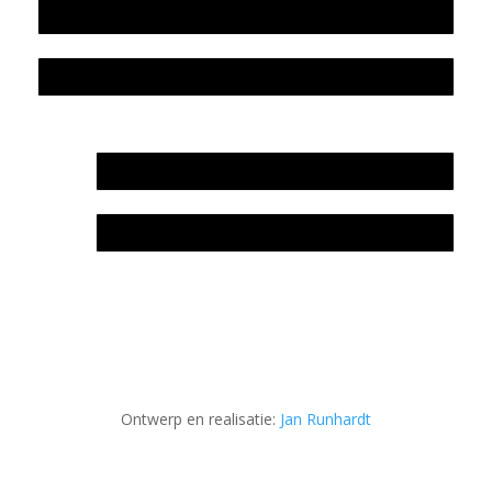
Colofon
Privacyverklaring Stichting Literatuursite Meander
In memoriam Rob de Vos
Rob de Vos – prijs
Ontwerp en realisatie:
Jan Runhardt