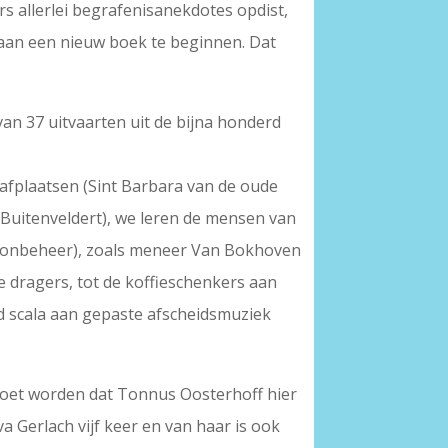
ers allerlei begrafenisanekdotes opdist,
en aan een nieuw boek te beginnen. Dat
van 37 uitvaarten uit de bijna honderd
afplaatsen (Sint Barbara van de oude
Buitenveldert), we leren de mensen van
nsionbeheer), zoals meneer Van Bokhoven
e dragers, tot de koffieschenkers aan
d scala aan gepaste afscheidsmuziek
gd moet worden dat Tonnus Oosterhoff hier
Eva Gerlach vijf keer en van haar is ook