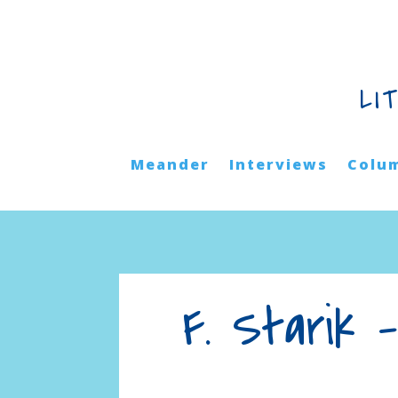
LI
Meander
Interviews
Colu
F. Starik 