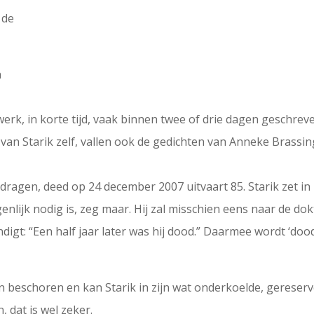
 de
n
kwerk, in korte tijd, vaak binnen twee of drie dagen geschr
ie van Starik zelf, vallen ook de gedichten van Anneke Brassi
ragen, deed op 24 december 2007 uitvaart 85. Starik zet in zij
enlijk nodig is, zeg maar. Hij zal misschien eens naar de dokt
ndigt: “Een half jaar later was hij dood.” Daarmee wordt ‘do
n beschoren en kan Starik in zijn wat onderkoelde, gereserve
, dat is wel zeker.