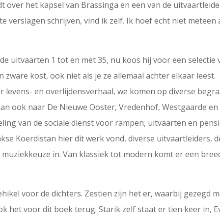
idt over het kapsel van Brassinga en een van de uitvaartleid
cte verslagen schrijven, vind ik zelf. Ik hoef echt niet mete
de uitvaarten 1 tot en met 35, nu koos hij voor een selectie 
zware kost, ook niet als je ze allemaal achter elkaar leest.
r levens- en overlijdensverhaal, we komen op diverse begra
aan ook naar De Nieuwe Ooster, Vredenhof, Westgaarde en 
deling van de sociale dienst voor rampen, uitvaarten en pe
e Koerdistan hier dit werk vond, diverse uitvaartleiders, d
e muziekkeuze in. Van klassiek tot modern komt er een bree
 vehikel voor de dichters. Zestien zijn het er, waarbij geze
ok het voor dit boek terug. Starik zelf staat er tien keer in, 