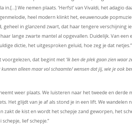
n.[…] We nemen plaats. ‘Herfst’ van Vivaldi, het adagio daaru
tegenmelodie, heel modern klinkt het, eeuwenoude popmuzie
 geheel in glanzend zwart, dat haar tengere verschijning iet
n haar lange zwarte mantel al opgevallen. Duidelijk. Van een
dige dictie, het uitgesproken geluid, hoe zeg je dat netjes.
ft voorgelezen, dat begint met
‘Ik ben de plek gaan zien waar ze
er kunnen alleen maar vol schaamte/ wensen dat jij, wie je ook be
eemt weer plaats. We luisteren naar het tweede en derde muz
ets. Het glijdt van je af als stond je in een lift. We wandelen
n zakt de kist en wordt het schepje zand geworpen, het sche
 schepje, lief schepje.”