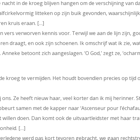
de nacht in de kroeg blijven hangen om de verschijning van da
lfcirkelvormig litteken op zijn buik gevonden, waarschijnlij
ren kruis eraan. […]
 vers verworven kennis voor. Terwijl we aan de lijn zijn, go
en draagt, en ook zijn schoenen. Ik omschrijf wat ik zie, wat 
 Anneke betoont zich aangeslagen. ‘O God,’ zegt ze, ‘ocharme
n de kroeg te vermijden. Het houdt bovendien precies op tij
ons. Ze heeft nieuw haar, veel korter dan ik mij herinner. S
ipbeurt samen met de kapper naar ‘Ascenseur pour l’échafaud
st willen doen. Dan komt ook de uitvaartleidster met haar tr
onheid. […]
verledene werd pas kort tevoren gebracht, we gaan rechtst