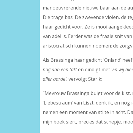
manoeuvrerende nieuwe baar aan de aula i
Die trage bas. De zwevende violen, de 
haar gedicht voor. Ze is mooi aangekleed,
van adel is. Eerder was de fraaie snit va
aristocratisch kunnen noemen: de zorgvul
Als Brassinga haar gedicht ‘Onland’ hee
nog aan een tak’
en eindigt met
‘En wij hi
aller aarde’
, vervolgt Starik:
“Mevrouw Brassinga buigt voor de kist, n
‘Liebestraum’ van Liszt, denk ik, en nog i
nemen een moment van stilte in acht. Da
mijn boek siert, precies dat schepje, mooi