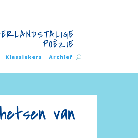
DERLANDSTALIGE
POËZIE
Klassiekers
Archief
chetsen van