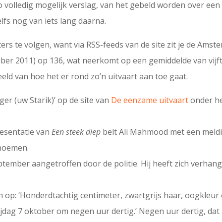
zo volledig mogelijk verslag, van het gebeld worden over een
lfs nog van iets lang daarna.
hters te volgen, want via RSS-feeds van de site zit je de Am
ktober 2011) op 136, wat neerkomt op een gemiddelde van vijf
ld van hoe het er rond zo’n uitvaart aan toe gaat.
er (uw Starik)’ op de site van
De eenzame uitvaart
onder h
presentatie van
Een steek diep
belt Ali Mahmood met een meldi
 noemen.
tember aangetroffen door de politie. Hij heeft zich verha
 op: ‘Honderdtachtig centimeter, zwartgrijs haar, oogkle
ijdag 7 oktober om negen uur dertig.’ Negen uur dertig, da