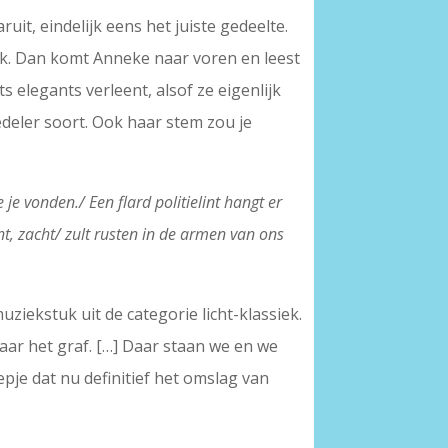
it, eindelijk eens het juiste gedeelte.
k. Dan komt Anneke naar voren en leest
s elegants verleent, alsof ze eigenlijk
 edeler soort. Ook haar stem zou je
”
 je vonden./ Een flard politielint hangt er
nt, zacht/ zult rusten in de armen van ons
iekstuk uit de categorie licht-klassiek.
 naar het graf. […] Daar staan we en we
pje dat nu definitief het omslag van