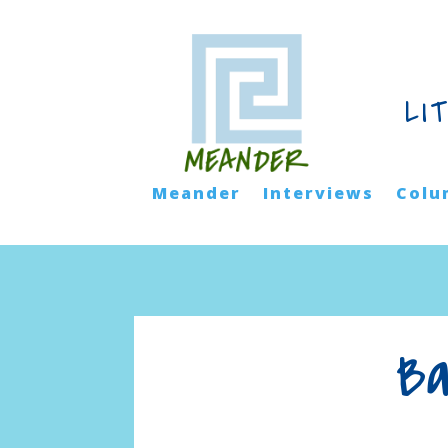
LI
Meander
Interviews
Colu
Ba