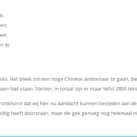
t,
ken.
eel.
 ijs.
ij niks. Het bleek om een hoge Chinese ambtenaar te gaan, d
aam had staan. Sterker, in totaal zijn er maar liefst 2800 t
Bronkhorst dat wij hier nu aandacht kunnen besteden aan de
eldig heeft doorstaan, maar die gek genoeg nog helemaal nie