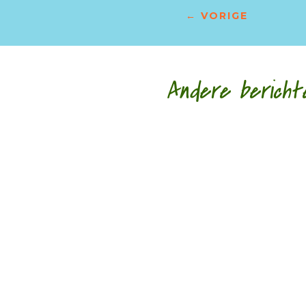
←
VORIGE
Andere bericht
‘Schrijven is mijn leeflijn zeg ik altijd maa