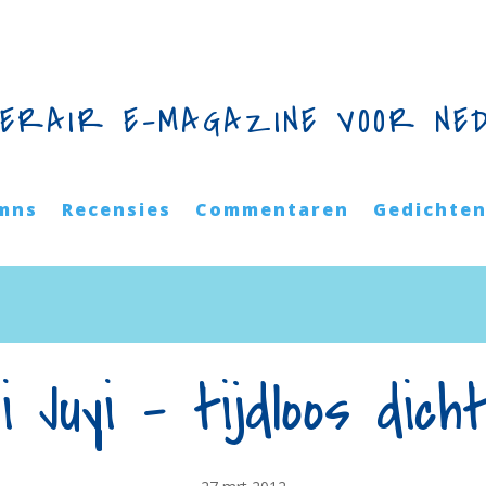
TERAIR E-MAGAZINE VOOR NE
mns
Recensies
Commentaren
Gedichte
i Juyi – tijdloos dich