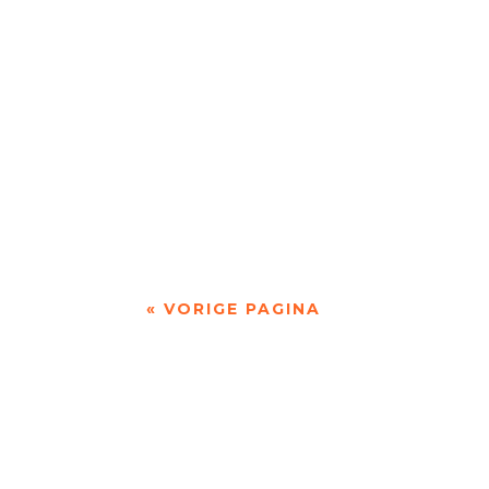
'Standhouden in de mallemolen' door Wim 
'over Pessoa's Faust: een drama in dichtvor
« VORIGE PAGINA