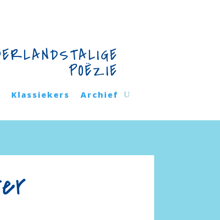
DERLANDSTALIGE
POËZIE
n
Klassiekers
Archief
ter