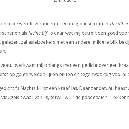
27 mrt 2012
 zaken in de wereld veranderen. De magnifieke roman
The othe
erschenen als
Kleine Bij
) is daar wat mij betreft een goed voo
 gelezen, zal asielzoekers met een andere, mildere blik beki
en.
niveau, overkwam mij onlangs met een gedicht over een kraai
liefst op galgenvelden lijken pikten en tegenwoordig vooral
dicht ‘‘s Nachts krijst een kraai’ las. Daar zat dat, nu haas
leugels zwaar van ijs, terwijl wij – de papegaaien – lekker 