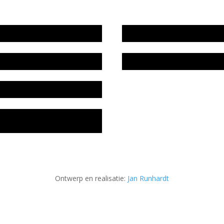
wijze en medewerkers
In memoriam Rob de Vos
idsplan
Rob de Vos – prijs
fon
acyverklaring Stichting
ratuursite Meander
Ontwerp en realisatie:
Jan Runhardt