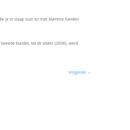
 die je in slaap sust en met klamme handen
jn tweede bundel,
Na de vlakte
(2008), werd
Volgende
→