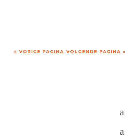
Haar zin geven door Peter Vermaat - - De titel
Pasvormen van Annika Cannaerts’ debuutbundel
wekte bij mij in eerste instantie de...
« VORIGE PAGINA
VOLGENDE PAGINA »