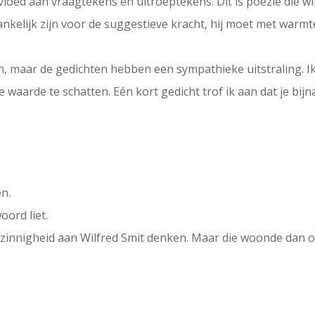
rvloed aan vraagtekens en uitroeptekens. Dit is poëzie die 
kelijk zijn voor de suggestieve kracht, hij moet met warmt
ven, maar de gedichten hebben een sympathieke uitstraling. 
e waarde te schatten. Eén kort gedicht trof ik aan dat je bi
en.
oord liet.
jnzinnigheid aan Wilfred Smit denken. Maar die woonde dan ook