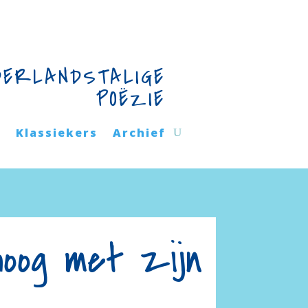
DERLANDSTALIGE
POËZIE
n
Klassiekers
Archief
hoog met zijn