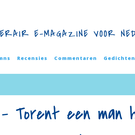
TERAIR E-MAGAZINE VOOR NE
mns
Recensies
Commentaren
Gedichte
y – Torent een man 