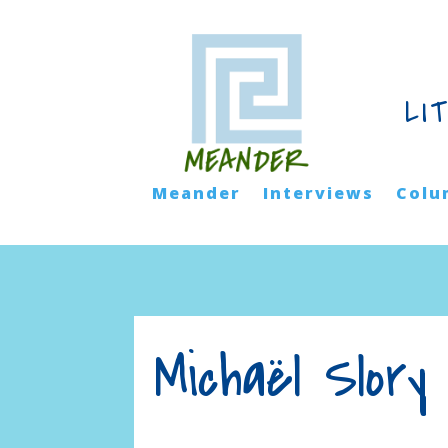
LI
Meander
Interviews
Colu
Michaël Slor