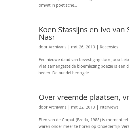
omvat in poëtische...
Koen Stassijns en Ivo van
Nasr
door
Archivaris
|
mrt 26, 2013
|
Recensies
Een nieuwe daad van bevestiging door Joop Leibb
Vliet samengestelde bloemlezing poëzie is een 
heden. De bundel beoogde...
Over vreemde plaatsen, 
door
Archivaris
|
mrt 22, 2013
|
Interviews
Ellen van de Corput (Breda, 1988) is momenteel
waren onder meer te horen op Onbederf’lijk Vers