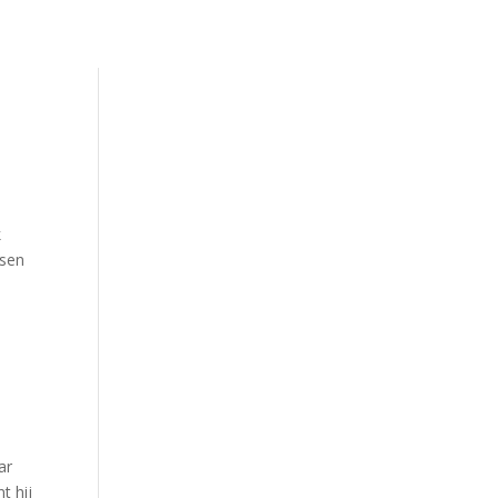
k
nsen
ar
t hij