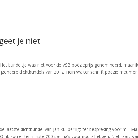
geet je niet
et bundeltje was niet voor de VSB poëzieprijs genomineerd, maar i
bijzondere dichtbundels van 2012. Hein Walter schrijft poëzie met me
aatste dichtbundel van Jan Kuijper ligt ter bespreking voor mij. Ma
n. Of ik zou er tenminste 200 pagina’s voor nodig hebben. Niet raar, wan