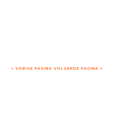
Doordacht en weloverwogen door Hettie Marzak
- - Piet Gerbrandy is een veelzijdig auteur: hij
heeft niet alleen essays geschreven, maar...
« VORIGE PAGINA
VOLGENDE PAGINA »