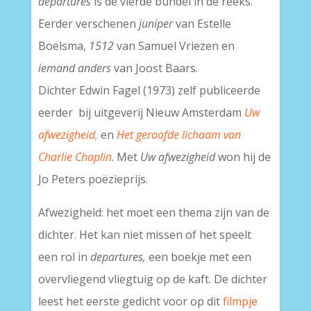
departures
is de vierde bundel in de reeks.
Eerder verschenen
juniper
van Estelle
Boelsma,
1512
van Samuel Vriezen en
iemand anders
van Joost Baars.
Dichter Edwin Fagel (1973) zelf publiceerde
eerder bij uitgeverij Nieuw Amsterdam
Uw
afwezigheid,
en
Het geroofde lichaam van
Charlie Chaplin
. Met
Uw afwezigheid
won hij de
Jo Peters poëzieprijs.
Afwezigheid: het moet een thema zijn van de
dichter. Het kan niet missen of het speelt
een rol in
departures,
een boekje met een
overvliegend vliegtuig op de kaft. De dichter
leest het eerste gedicht voor op dit
filmpje